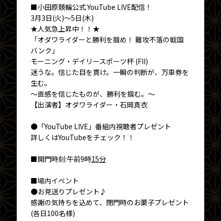
■小田原競輪公式 YouTube LIVE配信！
3月3日(火)～5日(木)
★人気急上昇中！！★
「オダワライダーと勝利を掴め！ 難攻不落の戦国
バンク」
モーニング・デイリースポーツ杯 (FII)
迷うな。信じた目を貫け。一瞬の判断が、万車券を
生む。
～直感を信じたものが、勝利を掴む。～
【出演者】オダワライダー・石岡真衣
●「YouTube LIVE」番組内視聴者プレゼント
詳しくはYouTubeをチェック！！
■開門時刻:午前9時
15分
■場内イベント
●お見送りプレゼント♪
感謝の気持ちを込めて、閉門時のお菓子プレゼント
(各日100名様)